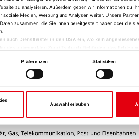
r.
Website zu analysieren. Außerdem geben wir Informationen zu I
r soziale Medien, Werbung und Analysen weiter. Unsere Partner
 Daten zusammen, die Sie ihnen bereitgestellt haben oder die s
n.
en auch Dienstleister in den USA ein, wo kein angemessen
isiko des unbemerkten Zugriffs durch Behörden, das Fehlen v
den Kontrollverlust über Ihre Daten.
Präferenzen
Statistiken
Sie unter "Details" sowie in unserer Datenschutzerklärung. Ihre Ei
die Zukunft widerrufen oder ändern. Sofern Sie Ihre Einwilligung 
 auf das notwendige Minimum, um die Seite betreiben zu können.
ies
 Bremen GmbH und wesernetz Bremerhaven Gmb
Auswahl erlauben
A
 Wernicke
ität, Gas, Telekommunikation, Post und Eisenbahnen