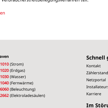
nen
aven
Schnell
-1010
(Strom)
Kontakt
-1020
(Erdgas)
Zählerstan
-1030
(Wasser)
Netzportal
-1040
(Fernwärme)
Installateu
-6060
(Beleuchtung)
Karriere
-2662
(Elektroladesäulen)
Im Stör