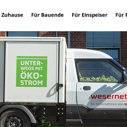
n Zuhause
Für Bauende
Für Einspeiser
Für 