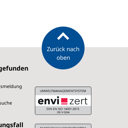
Zurück nach
oben
 gefunden
dsmeldung
rsuche
ungsfall