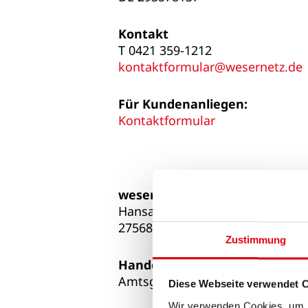
Kontakt
T 0421 359-1212
kontaktformular@wesernetz.de
Für Kundenanliegen:
Kontaktformular
wesernetz Bremerhaven Gmb
Hansastraße 17/19
27568 Bremerhaven
Zustimmung
Handelsregister-Nr
.
Amtsgericht Bremen, HRB 2952
Diese Webseite verwendet 
Wir verwenden Cookies, um I