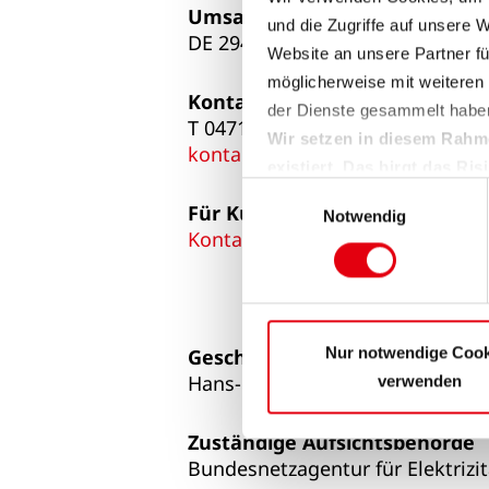
Umsatzsteueridentifikations-N
und die Zugriffe auf unsere 
DE 294644581
Website an unsere Partner fü
möglicherweise mit weiteren
Kontakt
der Dienste gesammelt habe
T 0471 477-1212
Wir setzen in diesem Rahm
kontaktformular@wesernetz.de
existiert. Das birgt das R
Einwilligungsauswahl
fehlende Rechtsmittel und 
Für Kundenanliegen:
Notwendig
Weitere Informationen finden 
Kontaktformular
Sie können sie jederzeit für 
wir den Einsatz der Cookies
Nur notwendige Cook
Geschäftsführung wesernetz
Hans-Ulrich Salmen, Dr. Thomas
verwenden
Zuständige Aufsichtsbehörde
Bundesnetzagentur für Elektriz