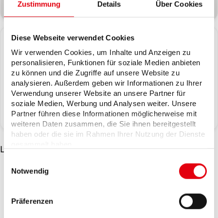
Zustimmung
Details
Über Cookies
Lilienthaler Heerstr.
Wasser
Diese Webseite verwendet Cookies
Wir verwenden Cookies, um Inhalte und Anzeigen zu
personalisieren, Funktionen für soziale Medien anbieten
10.08.2026
28207
zu können und die Zugriffe auf unsere Website zu
analysieren. Außerdem geben wir Informationen zu Ihrer
10.08.2026
Bremen
Verwendung unserer Website an unsere Partner für
soziale Medien, Werbung und Analysen weiter. Unsere
Partner führen diese Informationen möglicherweise mit
Fleetrade
weiteren Daten zusammen, die Sie ihnen bereitgestellt
haben oder die sie im Rahmen Ihrer Nutzung der Dienste
gesammelt haben.
Letzte Aktualisierung: 10.08.2026
Wir setzen in diesem Rahmen auch Dienstleister in
Einwilligungsauswahl
den USA ein, wo kein angemessenes
Notwendig
Datenschutzniveau existiert. Das birgt das Risiko des
unbemerkten Zugriffs durch Behörden, das Fehlen
Live-Karte für aktuelle
von Betroffenenrechten, fehlende Rechtsmittel und
Stromausfälle
Präferenzen
den Kontrollverlust über Ihre Daten.
Weitere Informationen finden Sie unter "Details" sowie in