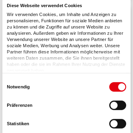
Diese Webseite verwendet Cookies
Wir verwenden Cookies, um Inhalte und Anzeigen zu
personalisieren, Funktionen für soziale Medien anbieten
zu können und die Zugriffe auf unsere Website zu
analysieren. Außerdem geben wir Informationen zu Ihrer
Verwendung unserer Website an unsere Partner für
soziale Medien, Werbung und Analysen weiter. Unsere
Partner führen diese Informationen möglicherweise mit
weiteren Daten zusammen, die Sie ihnen bereitgestellt
haben oder die sie im Rahmen Ihrer Nutzung der Dienste
gesammelt haben.
Wir setzen in diesem Rahmen auch Dienstleister in
Einwilligungsauswahl
den USA ein, wo kein angemessenes
Notwendig
Datenschutzniveau existiert. Das birgt das Risiko des
unbemerkten Zugriffs durch Behörden, das Fehlen
Meldepflichten für Betreiber
von Betroffenenrechten, fehlende Rechtsmittel und
Präferenzen
den Kontrollverlust über Ihre Daten.
Hier finden Sie alles rund um Meldepflichten für
Weitere Informationen finden Sie unter "Details" sowie in
Betreiber sowie den gesetzlichen Beschluss dazu.
unserer Datenschutzerklärung. Ihre Einwilligung ist
Statistiken
freiwillig und Sie können sie jederzeit für die Zukunft
Jetzt informieren
widerrufen oder ändern. Sofern Sie Ihre Einwilligung nicht