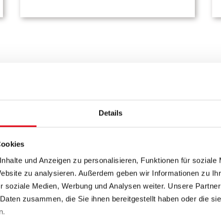
Für Installateure
Details
e aktuellen Informationen für Ihren Arbeitsalltag auf
en von Erzeugungsanlagen, Anmeldung von Netzans
technische Richtlinien zu Strom, Gas, Wasser und 
Cookies
nhalte und Anzeigen zu personalisieren, Funktionen für soziale
r einmaligen Registrierung ganz einfach digital in 
Website zu analysieren. Außerdem geben wir Informationen zu I
notwendig sind, stellen wir Ihnen als PDF zur Verfü
r soziale Medien, Werbung und Analysen weiter. Unsere Partner
 Daten zusammen, die Sie ihnen bereitgestellt haben oder die s
n.