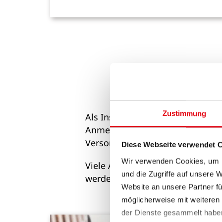
Zustimmung
Als Installateure finden Sie all
Anmeldungen und Fertigmeldung
Versorgungen, Werknormen und 
Diese Webseite verwendet 
Wir verwenden Cookies, um I
Viele Anliegen können nach eine
und die Zugriffe auf unsere 
werden. Sofern Dokumente noch 
Website an unsere Partner fü
möglicherweise mit weiteren
der Dienste gesammelt habe