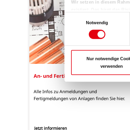
Wir setzen in diesem Rahm
existiert. Das birgt das R
Einwilligungsauswahl
fehlende Rechtsmittel und 
Notwendig
Weitere Informationen finden 
Sie können sie jederzeit für 
wir den Einsatz der Cookies
Nur notwendige Cook
verwenden
An- und Fertigmeldungen
Alle Infos zu Anmeldungen und
Fertigmeldungen von Anlagen finden Sie hier.
Jetzt informieren