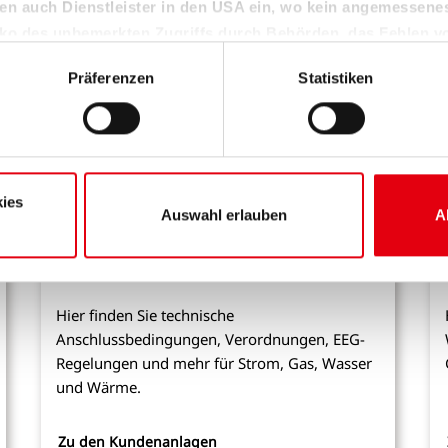
en auch Dienstleister in den USA ein, wo kein angemessen
isiko des unbemerkten Zugriffs durch Behörden, das Fehlen v
den Kontrollverlust über Ihre Daten.
Präferenzen
Statistiken
Sie unter "Details" sowie in unserer Datenschutzerklärung. Ihre Ei
die Zukunft widerrufen oder ändern. Sofern Sie Ihre Einwilligung 
 auf das notwendige Minimum, um die Seite betreiben zu können.
ies
Auswahl erlauben
A
Infos & Downloads zu Kundenanlagen
Hier finden Sie technische
Anschlussbedingungen, Verordnungen, EEG-
Regelungen und mehr für Strom, Gas, Wasser
und Wärme.
Zu den Kundenanlagen