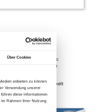
Über Cookies
 den folgenden Themenseiten:
chlüssen oder befristeten
Wärme.
 Medien anbieten zu können
unserem
Netzportal
abgewickelt
hrer Verwendung unserer
gung.
 führen diese Informationen
ie im Rahmen Ihrer Nutzung