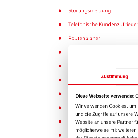
Störungsmeldung
Telefonische Kundenzufriede
Routenplaner
CAPTCHA
Übermittlung von Energiever
Zustimmung
Online-Vertragsabschluss
Netzportal zur Beantragung 
Diese Webseite verwendet 
Wir verwenden Cookies, um I
Gasnetztransformationsplan
und die Zugriffe auf unsere 
Rechnungsstellung nach de
Website an unsere Partner fü
möglicherweise mit weiteren
Veröffentlichung Ihrer Daten
der Dienste gesammelt habe