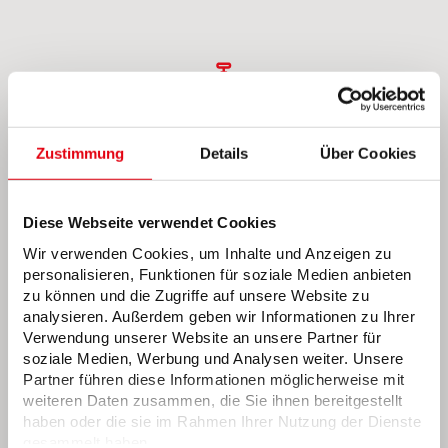
Unter Ihnen
… befindet sich ein Netz für
Zustimmung
Details
Über Cookies
Gas, Wasser und Wärme mit
einer Gesamtlänge von
mehreren Tausend Kilometern,
Diese Webseite verwendet Cookies
das wir fortlaufend instand
Wir verwenden Cookies, um Inhalte und Anzeigen zu
halten. Regelmäßige Wartung,
personalisieren, Funktionen für soziale Medien anbieten
die wirkt.
zu können und die Zugriffe auf unsere Website zu
analysieren. Außerdem geben wir Informationen zu Ihrer
Verwendung unserer Website an unsere Partner für
soziale Medien, Werbung und Analysen weiter. Unsere
Partner führen diese Informationen möglicherweise mit
weiteren Daten zusammen, die Sie ihnen bereitgestellt
Unter Strom
haben oder die sie im Rahmen Ihrer Nutzung der Dienste
gesammelt haben.
… stehen die mehr als 10.800