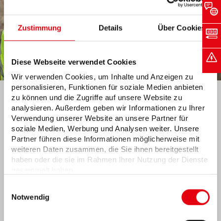
Zustimmung
Details
Über Cookies
Diese Webseite verwendet Cookies
Wir verwenden Cookies, um Inhalte und Anzeigen zu
personalisieren, Funktionen für soziale Medien anbieten
zu können und die Zugriffe auf unsere Website zu
Hilfe bei Störungen
analysieren. Außerdem geben wir Informationen zu Ihrer
Verwendung unserer Website an unsere Partner für
soziale Medien, Werbung und Analysen weiter. Unsere
Bremen
Partner führen diese Informationen möglicherweise mit
weiteren Daten zusammen, die Sie ihnen bereitgestellt
0421 359-1010
(Strom)
haben oder die sie im Rahmen Ihrer Nutzung der Dienste
0421 359-1020
(Erdgas)
gesammelt haben.
0421 359-1030
(Wasser)
Wir setzen in diesem Rahmen auch Dienstleister in
Einwilligungsauswahl
den USA ein, wo kein angemessenes
0421 359-1040
(Fernwärme)
Notwendig
Datenschutzniveau existiert. Das birgt das Risiko des
0800 887-6060
(Beleuchtung)
unbemerkten Zugriffs durch Behörden, das Fehlen
0421 359-2662
(Elektroladesäulen)