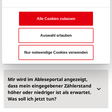
können.
Was passiert wenn der
Rückmeldezeitraum abgelaufen ist?
Alle Cookies zulassen
Auswahl erlauben
Ich habe aus Versehen einen falschen
Zählerstand gemeldet. Kann ich
Nur notwendige Cookies verwenden
diesen korrigieren?
Mir wird im Ableseportal angezeigt,
dass mein eingegebener Zählerstand
höher oder niedriger ist als erwartet.
Was soll ich jetzt tun?