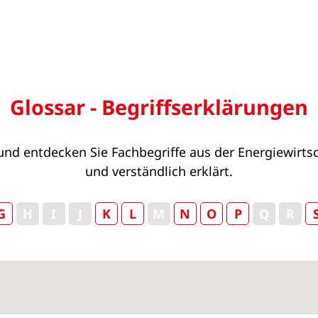
Glossar - Begriffserklärungen
nd entdecken Sie Fachbegriffe aus der Energiewirts
und verständlich erklärt.
G
H
I
J
K
L
M
N
O
P
Q
R