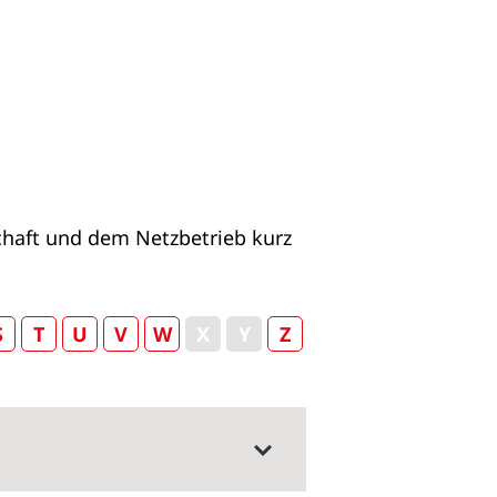
chaft und dem Netzbetrieb kurz
S
T
U
V
W
X
Y
Z