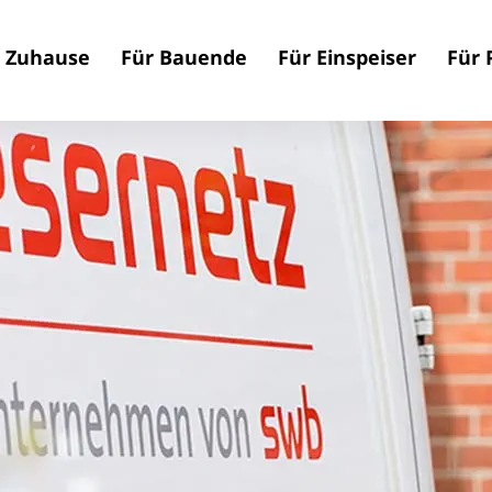
n Zuhause
Für Bauende
Für Einspeiser
Für 