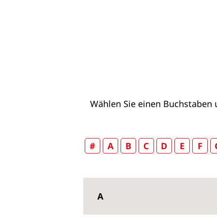
Wählen Sie einen Buchstaben u
#
A
B
C
D
E
F
A