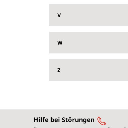
V
W
Z
Hilfe bei Störungen