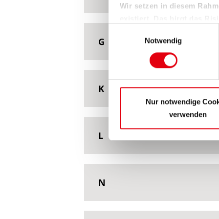
Wir setzen in diesem Rahm
existiert. Das birgt das R
Einwilligungsauswahl
fehlende Rechtsmittel und 
G
Notwendig
Weitere Informationen finden 
Sie können sie jederzeit für 
wir den Einsatz der Cookies
K
Nur notwendige Cook
verwenden
L
N