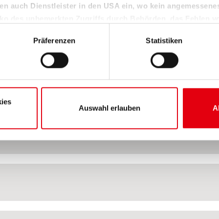
en auch Dienstleister in den USA ein, wo kein angemessen
isiko des unbemerkten Zugriffs durch Behörden, das Fehlen v
den Kontrollverlust über Ihre Daten.
Präferenzen
Statistiken
Sie unter "Details" sowie in unserer Datenschutzerklärung. Ihre Ei
die Zukunft widerrufen oder ändern. Sofern Sie Ihre Einwilligung 
 auf das notwendige Minimum, um die Seite betreiben zu können.
ies
Auswahl erlauben
A