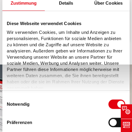
Zustimmung
Details
Über Cookies
Zurück zur Übersicht
Hier sind alle Inhalte für Erzeugungsanlagen aufgelistet.
Diese Webseite verwendet Cookies
Jetzt zurück
Wir verwenden Cookies, um Inhalte und Anzeigen zu
personalisieren, Funktionen für soziale Medien anbieten
zu können und die Zugriffe auf unsere Website zu
analysieren. Außerdem geben wir Informationen zu Ihrer
Verwendung unserer Website an unsere Partner für
soziale Medien, Werbung und Analysen weiter. Unsere
Partner führen diese Informationen möglicherweise mit
weiteren Daten zusammen, die Sie ihnen bereitgestellt
haben oder die sie im Rahmen Ihrer Nutzung der Dienste
gesammelt haben.
Wir setzen in diesem Rahmen auch Dienstleister in
Einwilligungsauswahl
den USA ein, wo kein angemessenes
Notwendig
Datenschutzniveau existiert. Das birgt das Risiko des
unbemerkten Zugriffs durch Behörden, das Fehlen
von Betroffenenrechten, fehlende Rechtsmittel und
Präferenzen
den Kontrollverlust über Ihre Daten.
Weitere Informationen finden Sie unter "Details" sowie in