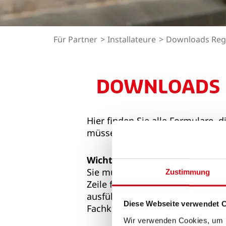
Für Partner
Installateure
Downloads Regi
DOWNLOADS 
Hier finden Sie alle Formulare, 
müssen.
Wichtige Information zur Abg
Sie müssen lediglich die Firmen
Zustimmung
Zeile für die Unterschrift des A
ausfüllen. Es wird also keine Un
Diese Webseite verwendet 
Fachkraft. Die letzte Zeile kann 
Wir verwenden Cookies, um I