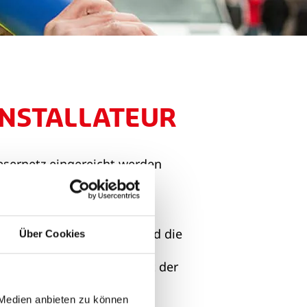
NSTALLATEUR
wesernetz eingereicht werden
parten:
 Werkstattunterschrift) und die
Über Cookies
empel des Antragsstellers)
 es reicht die Unterschrift der
 Medien anbieten zu können