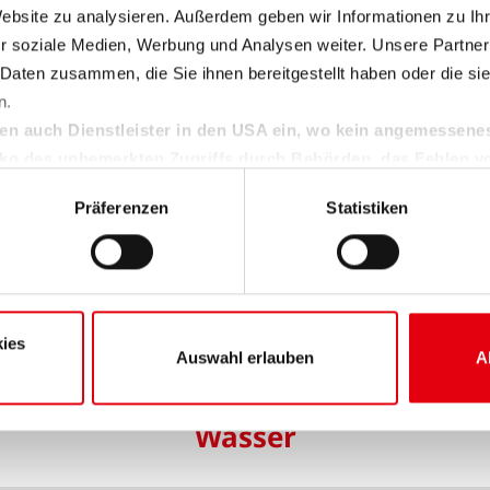
Website zu analysieren. Außerdem geben wir Informationen zu I
r soziale Medien, Werbung und Analysen weiter. Unsere Partner
Strom
 Daten zusammen, die Sie ihnen bereitgestellt haben oder die s
n.
en auch Dienstleister in den USA ein, wo kein angemessen
riebe des Elektrotechniker–Handwerks
isiko des unbemerkten Zugriffs durch Behörden, das Fehlen v
den Kontrollverlust über Ihre Daten.
Präferenzen
Statistiken
Sie unter "Details" sowie in unserer Datenschutzerklärung. Ihre Ei
Gas
die Zukunft widerrufen oder ändern. Sofern Sie Ihre Einwilligung 
 auf das notwendige Minimum, um die Seite betreiben zu können.
triebe des Gas- Installationshandwerks
ies
Auswahl erlauben
A
Wasser