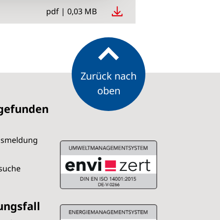
pdf | 0,03 MB
Zurück nach
oben
 gefunden
dsmeldung
rsuche
ungsfall