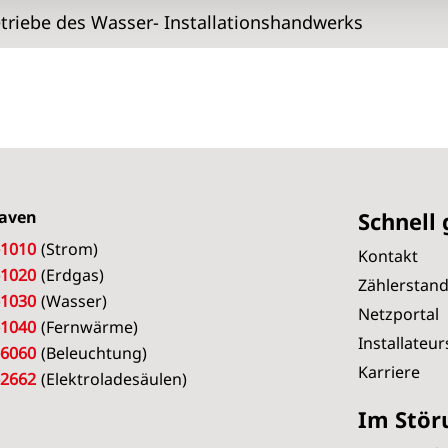
triebe des Wasser- Installationshandwerks
aven
Schnell
-1010
(Strom)
Kontakt
-1020
(Erdgas)
Zählerstan
-1030
(Wasser)
Netzportal
-1040
(Fernwärme)
Installateu
-6060
(Beleuchtung)
Karriere
-2662
(Elektroladesäulen)
Im Stör