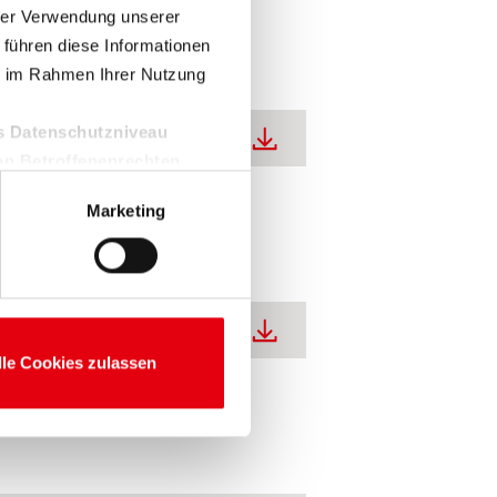
hrer Verwendung unserer
 führen diese Informationen
ie im Rahmen Ihrer Nutzung
es Datenschutzniveau
pdf | 0,04 MB
on Betroffenenrechten,
Marketing
nwilligung ist freiwillig und
nicht erteilen, beschränken
pdf | 0,03 MB
lle Cookies zulassen