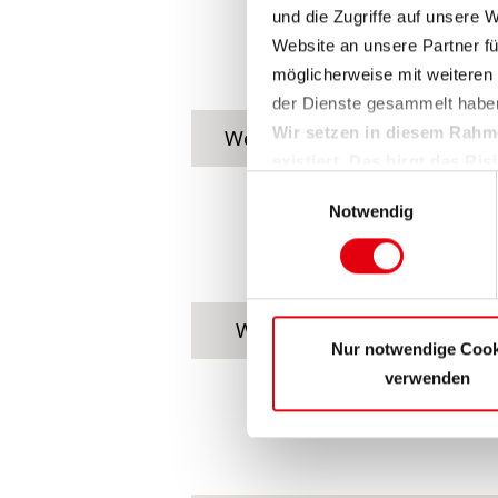
und die Zugriffe auf unsere 
Website an unsere Partner fü
möglicherweise mit weiteren
der Dienste gesammelt habe
Wir setzen in diesem Rahm
Werkstattausrüstung für Bet
existiert. Das birgt das R
Einwilligungsauswahl
fehlende Rechtsmittel und 
Notwendig
Weitere Informationen finden 
Sie können sie jederzeit für 
wir den Einsatz der Cookies
Werkstattausrüstung für Be
Nur notwendige Cook
verwenden