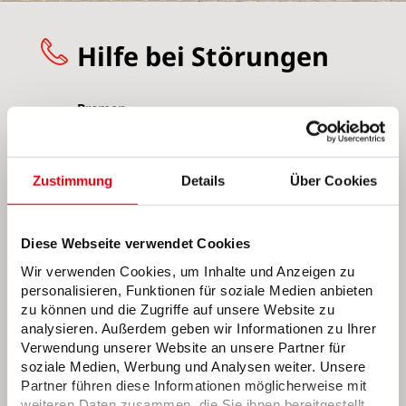
Hilfe bei Störungen
Bremen
0421 359-1010
(Strom)
0421 359-1020
(Erdgas)
Zustimmung
Details
Über Cookies
0421 359-1030
(Wasser)
0421 359-1040
(Fernwärme)
0800 887-6060
(Beleuchtung)
Diese Webseite verwendet Cookies
0421 359-2662
(Elektroladesäulen)
Wir verwenden Cookies, um Inhalte und Anzeigen zu
personalisieren, Funktionen für soziale Medien anbieten
Bremerhaven
zu können und die Zugriffe auf unsere Website zu
0471 477-1010
(Strom)
analysieren. Außerdem geben wir Informationen zu Ihrer
Verwendung unserer Website an unsere Partner für
0471 477-1020
(Erdgas)
soziale Medien, Werbung und Analysen weiter. Unsere
0471 477-1030
(Wasser)
Partner führen diese Informationen möglicherweise mit
0471 477-1040
(Fernwärme)
weiteren Daten zusammen, die Sie ihnen bereitgestellt