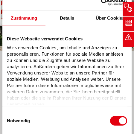
Zustimmung
Details
Über Cookies
Diese Webseite verwendet Cookies
Wir verwenden Cookies, um Inhalte und Anzeigen zu
personalisieren, Funktionen für soziale Medien anbieten
zu können und die Zugriffe auf unsere Website zu
Hilfe bei Störungen
analysieren. Außerdem geben wir Informationen zu Ihrer
Verwendung unserer Website an unsere Partner für
soziale Medien, Werbung und Analysen weiter. Unsere
Partner führen diese Informationen möglicherweise mit
Bremen
weiteren Daten zusammen, die Sie ihnen bereitgestellt
0421 359-1010
(Strom)
haben oder die sie im Rahmen Ihrer Nutzung der Dienste
0421 359-1020
(Erdgas)
gesammelt haben.
Wir setzen in diesem Rahmen auch Dienstleister in
0421 359-1030
(Wasser)
Einwilligungsauswahl
den USA ein, wo kein angemessenes
0421 359-1040
(Fernwärme)
Notwendig
Datenschutzniveau existiert. Das birgt das Risiko des
0800 887-6060
(Beleuchtung)
unbemerkten Zugriffs durch Behörden, das Fehlen