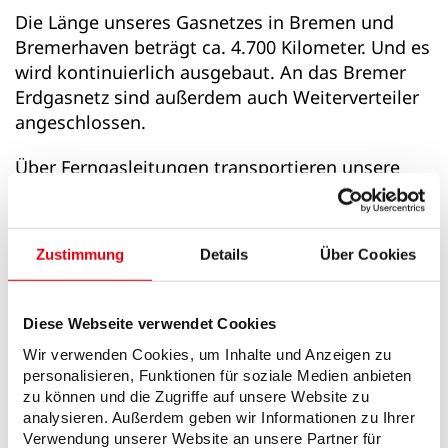
Die Länge unseres Gasnetzes in Bremen und
Bremerhaven beträgt ca. 4.700 Kilometer. Und es
wird kontinuierlich ausgebaut. An das Bremer
Erdgasnetz sind außerdem auch Weiterverteiler
angeschlossen.
Über Ferngasleitungen transportieren unsere
Lieferanten ihr Gas mit einem Druck von bis zu
100 bar nach Bremen und bis zu 60 bar nach
Bremerhaven. An den Übernahmestationen
Zustimmung
Details
Über Cookies
drosselt wesernetz den Druck des Ferngases und
leitet das Gas zur Verteilung in die eigenen
Hochdruckleitungen. Von dort aus gelangt es
Diese Webseite verwendet Cookies
über Reglerstationen in die Mittel- und
Wir verwenden Cookies, um Inhalte und Anzeigen zu
Niederdrucknetze. Mit einem Druck von 20 bis 23
personalisieren, Funktionen für soziale Medien anbieten
Millibar liefern wir das Erdgas dann an unsere
zu können und die Zugriffe auf unsere Website zu
Haushaltskunden.
analysieren. Außerdem geben wir Informationen zu Ihrer
Verwendung unserer Website an unsere Partner für